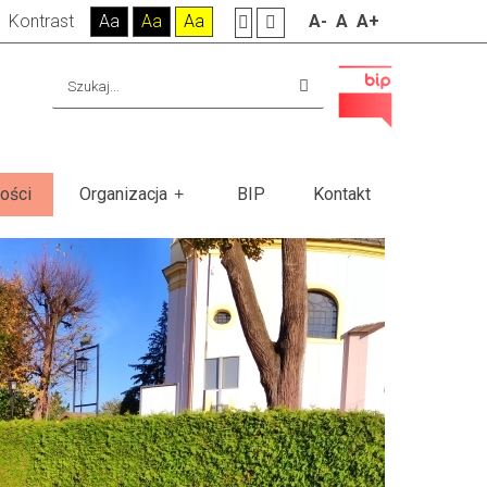
Kontrast
Aa
Aa
Aa
A-
A
A+
ości
Organizacja
BIP
Kontakt