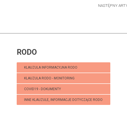
NASTĘPNY ART
RODO
KLAUZULA INFORMACYJNA RODO
KLAUZULA RODO - MONITORING
COVID19 - DOKUMENTY
INNE KLAUZULE, INFORMACJE DOTYCZĄCE RODO