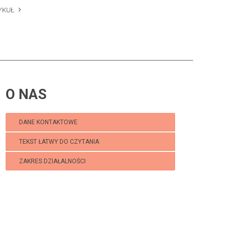
YKUŁ
O NAS
DANE KONTAKTOWE
TEKST ŁATWY DO CZYTANIA
ZAKRES DZIAŁALNOŚCI