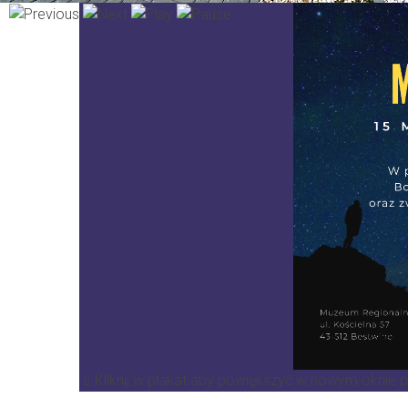
Kliknij w plakat aby powiększyć w nowym oknie p