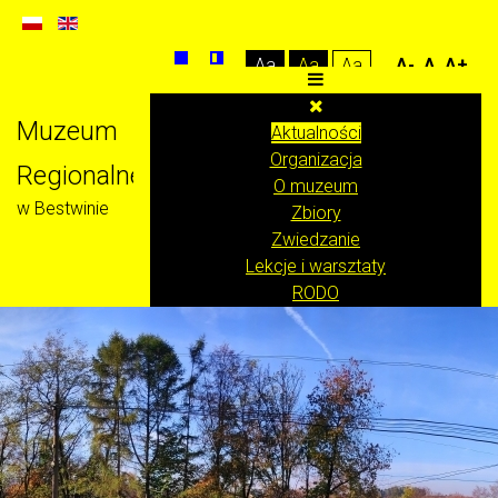
Aa
Aa
Aa
A-
A
A+
Muzeum
Aktualności
Organizacja
Regionalne
O muzeum
w Bestwinie
Zbiory
Zwiedzanie
Lekcje i warsztaty
RODO
Klauzula informacyjna RODO
Klauzula RODO monitoring wizyjny
Covid19 - dokumenty
Inne klauzule, informacje dotyczące RODO
Strona
Deklaracja dostępności
Polityka plików COOKIES