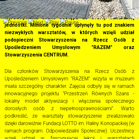
udowodniło, że potrafi łączyć edukację historyczną z
działaniami na rzecz integracji społecznej i
wyrównywania szans dostępu do oferty kulturalnej
jednostki. Minione tygodnie upłynęły tu pod znakiem
niezwykłych warsztatów, w których wzięli udział
podopieczni Stowarzyszenia na Rzecz Osób z
Upośledzeniem Umysłowym "RAZEM" oraz
Stowarzyszenia CENTRUM.
Dla członków Stowarzyszenia na Rzecz Osób z
Upośledzeniem Umysłowym "RAZEM" wizyta w muzeum
miała szczególny charakter. Zajęcia odbyły się w ramach
innowacyjnego projektu "Przestrzeń Równych Szans -
lokalny model aktywizacji i włączenia społecznego
dorosłych osób z niepełnosprawnościami". Warto
podkreślić, że warsztaty stowarzyszenie zrealizowało
dzięki darowiźnie Fundacji LOTTO im. Haliny Konopackiej (w
ramach program: Odpowiedzialni Społecznie). Uczestnicy
wzięli udział w fascynującej lekcji i warsztatach