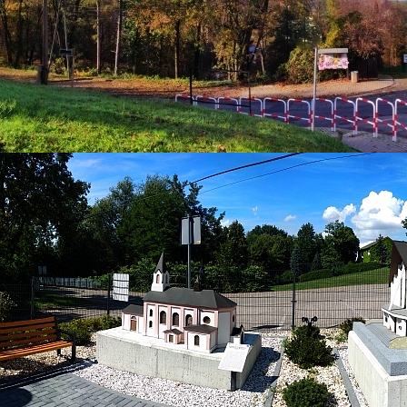
Mapa strony
BIP
Kontakt
Żywa lekcja historii i przestrzeń
równych szans. Wyjątkowe wakacyjne
spotkania w Muzeum Regionalnym w
Bestwinie.
Kategoria:
Aktualności
Super User
Odsłony: 99
Bestwińskie muzeum to nie tylko zbiór eksponatów za
szklaną gablotą, ale przede wszystkim miejsce
spotkań, integracji i ożywiania dawnych tradycji. W
tegoroczne wakacje muzeum po raz kolejny