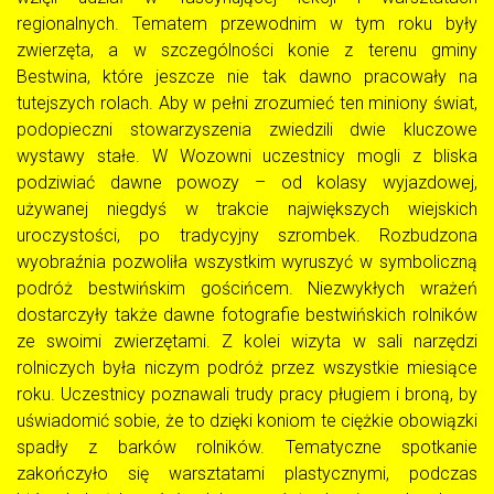
regionalnych. Tematem przewodnim w tym roku były
zwierzęta, a w szczególności konie z terenu gminy
Bestwina, które jeszcze nie tak dawno pracowały na
tutejszych rolach. Aby w pełni zrozumieć ten miniony świat,
podopieczni stowarzyszenia zwiedzili dwie kluczowe
wystawy stałe. W Wozowni uczestnicy mogli z bliska
podziwiać dawne powozy – od kolasy wyjazdowej,
używanej niegdyś w trakcie największych wiejskich
uroczystości, po tradycyjny szrombek. Rozbudzona
wyobraźnia pozwoliła wszystkim wyruszyć w symboliczną
podróż bestwińskim gościńcem. Niezwykłych wrażeń
dostarczyły także dawne fotografie bestwińskich rolników
ze swoimi zwierzętami. Z kolei wizyta w sali narzędzi
rolniczych była niczym podróż przez wszystkie miesiące
roku. Uczestnicy poznawali trudy pracy pługiem i broną, by
uświadomić sobie, że to dzięki koniom te ciężkie obowiązki
spadły z barków rolników. Tematyczne spotkanie
zakończyło się warsztatami plastycznymi, podczas