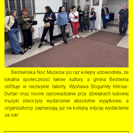
Bestwińska Noc Muzeów po raz kolejny udowodniła, że
lokalna społeczność łaknie kultury, a gmina Bestwina
obfituje w niezwykłe talenty. Wystawa Bogumiły Klimas-
Durtan oraz nocne oprowadzanie przy dźwiękach ludowej
muzyki stworzyły wydarzenie absolutnie wyjątkowe, a
organizatorzy zapraszają już na kolejną edycję wydarzenia
za rok!