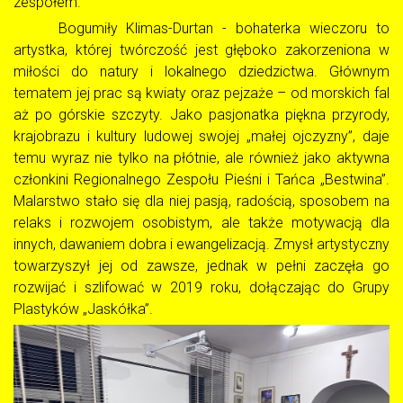
zespołem.
Bogumiły Klimas-Durtan - bohaterka wieczoru to
artystka, której twórczość jest głęboko zakorzeniona w
miłości do natury i lokalnego dziedzictwa. Głównym
tematem jej prac są kwiaty oraz pejzaże – od morskich fal
aż po górskie szczyty. Jako pasjonatka piękna przyrody,
krajobrazu i kultury ludowej swojej „małej ojczyzny”, daje
temu wyraz nie tylko na płótnie, ale również jako aktywna
członkini Regionalnego Zespołu Pieśni i Tańca „Bestwina”.
Malarstwo stało się dla niej pasją, radością, sposobem na
relaks i rozwojem osobistym, ale także motywacją dla
innych, dawaniem dobra i ewangelizacją. Zmysł artystyczny
towarzyszył jej od zawsze, jednak w pełni zaczęła go
rozwijać i szlifować w 2019 roku, dołączając do Grupy
Plastyków „Jaskółka”.