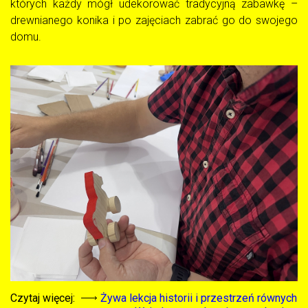
których każdy mógł udekorować tradycyjną zabawkę –
drewnianego konika i po zajęciach zabrać go do swojego
domu.
Czytaj więcej:
Żywa lekcja historii i przestrzeń równych