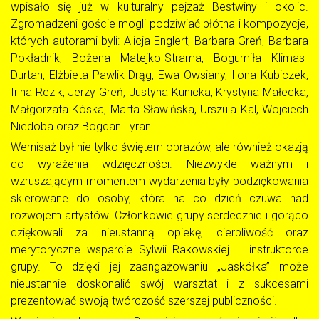
wpisało się już w kulturalny pejzaż Bestwiny i okolic.
Zgromadzeni goście mogli podziwiać płótna i kompozycje,
których autorami byli: Alicja Englert, Barbara Greń, Barbara
Pokładnik, Bożena Matejko-Strama, Bogumiła Klimas-
Durtan, Elżbieta Pawlik-Drąg, Ewa Owsiany, Ilona Kubiczek,
Irina Rezik, Jerzy Greń, Justyna Kunicka, Krystyna Małecka,
Małgorzata Kóska, Marta Sławińska, Urszula Kal, Wojciech
Niedoba oraz Bogdan Tyran.
Wernisaż był nie tylko świętem obrazów, ale również okazją
do wyrażenia wdzięczności. Niezwykle ważnym i
wzruszającym momentem wydarzenia były podziękowania
skierowane do osoby, która na co dzień czuwa nad
rozwojem artystów. Członkowie grupy serdecznie i gorąco
dziękowali za nieustanną opiekę, cierpliwość oraz
merytoryczne wsparcie Sylwii Rakowskiej – instruktorce
grupy. To dzięki jej zaangażowaniu „Jaskółka” może
nieustannie doskonalić swój warsztat i z sukcesami
prezentować swoją twórczość szerszej publiczności.