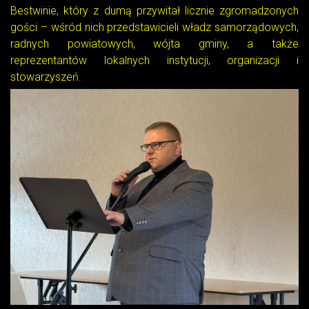
Bestwinie, który z dumą przywitał licznie zgromadzonych
gości – wśród nich przedstawicieli władz samorządowych,
radnych powiatowych, wójta gminy, a także
reprezentantów lokalnych instytucji, organizacji i
stowarzyszeń.