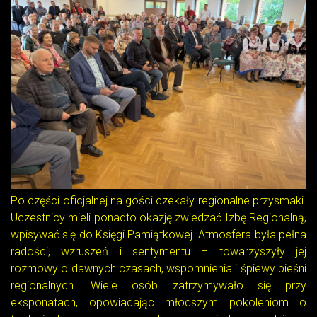
Po części oficjalnej na gości czekały regionalne przysmaki.
Uczestnicy mieli ponadto okazję zwiedzać Izbę Regionalną,
wpisywać się do Księgi Pamiątkowej. Atmosfera była pełna
radości, wzruszeń i sentymentu – towarzyszyły jej
rozmowy o dawnych czasach, wspomnienia i śpiewy pieśni
regionalnych. Wiele osób zatrzymywało się przy
eksponatach, opowiadając młodszym pokoleniom o