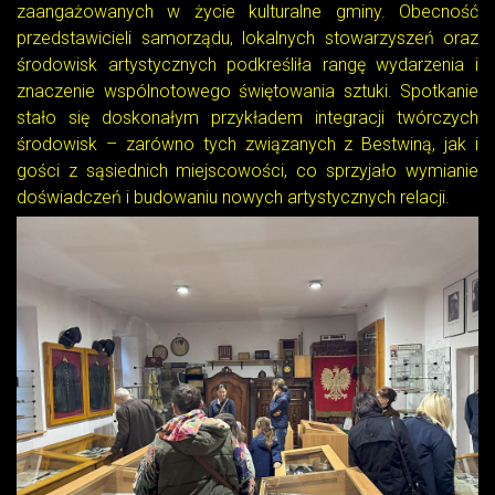
zaangażowanych w życie kulturalne gminy. Obecność
przedstawicieli samorządu, lokalnych stowarzyszeń oraz
środowisk artystycznych podkreśliła rangę wydarzenia i
znaczenie wspólnotowego świętowania sztuki. Spotkanie
stało się doskonałym przykładem integracji twórczych
środowisk – zarówno tych związanych z Bestwiną, jak i
gości z sąsiednich miejscowości, co sprzyjało wymianie
doświadczeń i budowaniu nowych artystycznych relacji.