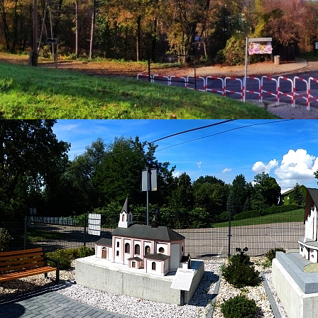
Mapa strony
BIP
Kontakt
Obchody Dnia Mamy w Muzeum
Regionalnym - warsztaty "Mydła i
Pachnidła"
Kategoria:
Aktualności
Super User
Odsłony: 805
Z okazji Dnia Mamy Muzeum Regionalne w Bestwinie
zorganizowało wyjątkowe warsztaty, które
przyciągnęły liczne grono młodych odkrywców. Pod
hasłem "Mydła i pachnidła" dzieci miały okazję
stworzyć własne, ekologiczne mydła i pachnidła, które