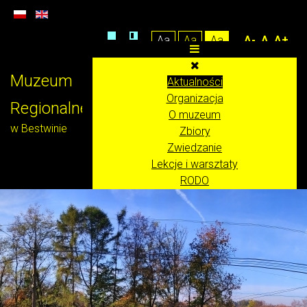
Aa
Aa
Aa
A-
A
A+
Muzeum
Aktualności
Organizacja
Regionalne
O muzeum
w Bestwinie
Zbiory
Zwiedzanie
Lekcje i warsztaty
RODO
Klauzula informacyjna RODO
Klauzula RODO monitoring wizyjny
Covid19 - dokumenty
Inne klauzule, informacje dotyczące RODO
Strona
Deklaracja dostępności
Polityka plików COOKIES