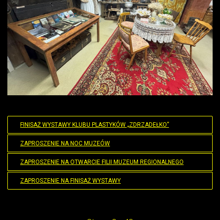
FINISAŻ WYSTAWY KLUBU PLASTYKÓW „ZDRZADEŁKO”
ZAPROSZENIE NA NOC MUZEÓW
ZAPROSZENIE NA OTWARCIE FILII MUZEUM REGIONALNEGO
ZAPROSZENIE NA FINISAŻ WYSTAWY