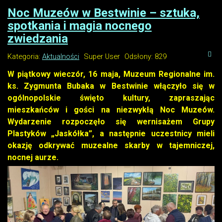
Noc Muzeów w Bestwinie – sztuka,
spotkania i magia nocnego
zwiedzania
Kategoria:
Aktualności
Super User
Odsłony: 829
W piątkowy wieczór, 16 maja, Muzeum Regionalne im.
ks. Zygmunta Bubaka w Bestwinie włączyło się w
ogólnopolskie święto kultury, zapraszając
mieszkańców i gości na niezwykłą Noc Muzeów.
Wydarzenie rozpoczęło się wernisażem Grupy
Plastyków „Jaskółka”, a następnie uczestnicy mieli
okazję odkrywać muzealne skarby w tajemniczej,
nocnej aurze.