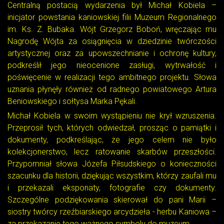
Centralną postacią wydarzenia był Michał Kobiela –
inicjator powstania kaniowskiej filii Muzeum Regionalnego
im. Ks. Z. Bubaka. Wójt Grzegorz Boboń, wręczając mu
Nagrodę Wójta za osiągnięcia w dziedzinie twórczości
artystycznej oraz za upowszechnianie i ochronę kultury,
podkreślił jego nieocenione zasługi, wytrwałość i
poświęcenie w realizacji tego ambitnego projektu. Słowa
uznania płynęły również od radnego powiatowego Artura
Beniowskiego i sołtysa Marka Pękali.
Michał Kobiela w swoim wystąpieniu nie krył wzruszenia.
Przeprosił tych, których odwiedzał, prosząc o pamiątki i
dokumenty, podkreślając, że jego celem nie było
kolekcjonerstwo, lecz ratowanie skarbów przeszłości.
Przypomniał słowa Józefa Piłsudskiego o konieczności
szacunku dla historii, dziękując wszystkim, którzy zaufali mu
i przekazali eksponaty, fotografie czy dokumenty.
Szczególne podziękowania skierował do pani Marii –
siostry twórcy rzeźbiarskiego arcydzieła - herbu Kaniowa –
za przekazanie tego ważnego symbolu do muzeum.