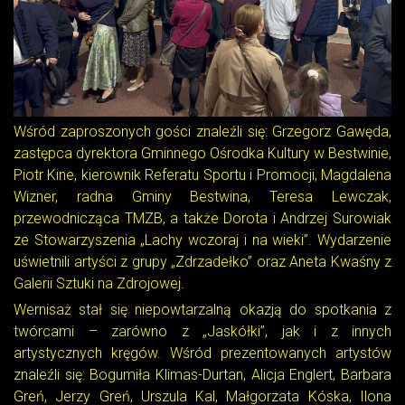
Wśród zaproszonych gości znaleźli się: Grzegorz Gawęda,
zastępca dyrektora Gminnego Ośrodka Kultury w Bestwinie,
Piotr Kine, kierownik Referatu Sportu i Promocji, Magdalena
Wizner, radna Gminy Bestwina, Teresa Lewczak,
przewodnicząca TMZB, a także Dorota i Andrzej Surowiak
ze Stowarzyszenia „Lachy wczoraj i na wieki”. Wydarzenie
uświetnili artyści z grupy „Zdrzadełko” oraz Aneta Kwaśny z
Galerii Sztuki na Zdrojowej.
Wernisaż stał się niepowtarzalną okazją do spotkania z
twórcami – zarówno z „Jaskółki”, jak i z innych
artystycznych kręgów. Wśród prezentowanych artystów
znaleźli się: Bogumiła Klimas-Durtan, Alicja Englert, Barbara
Greń, Jerzy Greń, Urszula Kal, Małgorzata Kóska, Ilona