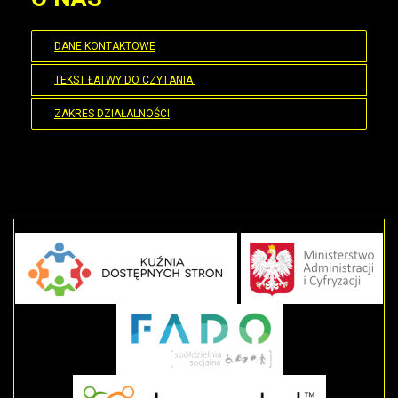
DANE KONTAKTOWE
TEKST ŁATWY DO CZYTANIA
ZAKRES DZIAŁALNOŚCI