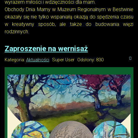
wyrazem miłości i wdzięczności dla mam.
Obchody Dnia Mamy w Muzeum Regionalnym w Bestwinie
okazały się nie tylko wspaniałą okazją do spędzenia czasu
w kreatywny sposób, ale także do budowania więzi
rodzinnych.
Zaproszenie na wernisaż
Kategoria:
Aktualności
Super User
Odsłony: 830